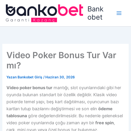
İçeriğe
Bank
atla
obet
Video Poker Bonus Tur Var
mı?
Yazan
Bankobet Giriş
/
Haziran 30, 2026
Video poker bonus tur
mantığı, slot oyunlarındaki gibi her
oyunda bulunan standart bir özellik değildir. Klasik video
pokerde temel yapı, beş kart dağıtılması, oyuncunun bazı
kartları tutup bazılarını değiştirmesi ve son elin
ödeme
tablosuna
göre değerlendirilmesidir. Bu nedenle geleneksel
video poker oyunlarında çoğu zaman ayrı bir
free spin
,
çark, mini oyun veya özel bonus tur bulunmaz.