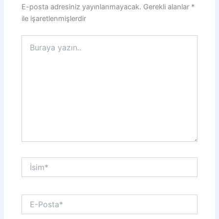
E-posta adresiniz yayınlanmayacak.
Gerekli alanlar
*
ile işaretlenmişlerdir
Buraya
yazın..
İsim*
E-
Posta*