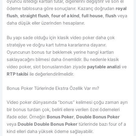
oyuncu istediği kartları tutar, diğerlerini değiştirir ve son el
ödeme tablosuna göre sonuçlanır. Kazanç doğrudan
royal
flush
,
straight flush
,
four of a kind
,
full house
,
flush
veya
daha düşük eller üzerinden hesaplanır.
Bu yapı sade olduğu için klasik video poker daha çok
stratejiye ve doğru kart tutma kararlarına dayanır.
Oyuncunun bonus tur beklemek yerine hangi kartları
saklayacağını bilmesi daha önemlidir. Bu nedenle klasik
video poker, slot bonuslarından ziyade
paytable analizi
ve
RTP takibi
ile değerlendirilmelidir.
Bonus Poker Türlerinde Ekstra Özellik Var mı?
Video poker dünyasında “bonus” kelimesi çoğu zaman ayrı
bir bonus turdan çok, belirli ellere verilen özel ödemeleri
ifade eder. Örneğin
Bonus Poker
,
Double Bonus Poker
veya
Double Double Bonus Poker
türlerinde bazı four of a
kind elleri daha yüksek ödeme sağlayabilir.