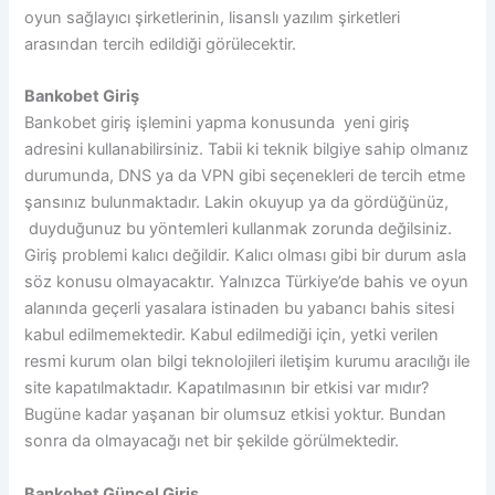
oyun sağlayıcı şirketlerinin, lisanslı yazılım şirketleri
arasından tercih edildiği görülecektir.
Bankobet Giriş
Bankobet giriş işlemini yapma konusunda yeni giriş
adresini kullanabilirsiniz. Tabii ki teknik bilgiye sahip olmanız
durumunda, DNS ya da VPN gibi seçenekleri de tercih etme
şansınız bulunmaktadır. Lakin okuyup ya da gördüğünüz,
duyduğunuz bu yöntemleri kullanmak zorunda değilsiniz.
Giriş problemi kalıcı değildir. Kalıcı olması gibi bir durum asla
söz konusu olmayacaktır. Yalnızca Türkiye’de bahis ve oyun
alanında geçerli yasalara istinaden bu yabancı bahis sitesi
kabul edilmemektedir. Kabul edilmediği için, yetki verilen
resmi kurum olan bilgi teknolojileri iletişim kurumu aracılığı ile
site kapatılmaktadır. Kapatılmasının bir etkisi var mıdır?
Bugüne kadar yaşanan bir olumsuz etkisi yoktur. Bundan
sonra da olmayacağı net bir şekilde görülmektedir.
Bankobet Güncel Giriş