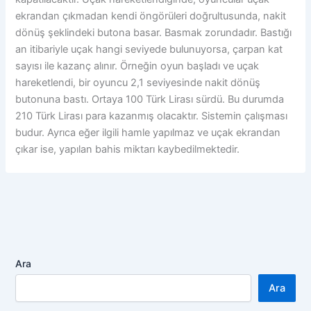
ekrandan çıkmadan kendi öngörüleri doğrultusunda, nakit
dönüş şeklindeki butona basar. Basmak zorundadır. Bastığı
an itibariyle uçak hangi seviyede bulunuyorsa, çarpan kat
sayısı ile kazanç alınır. Örneğin oyun başladı ve uçak
hareketlendi, bir oyuncu 2,1 seviyesinde nakit dönüş
butonuna bastı. Ortaya 100 Türk Lirası sürdü. Bu durumda
210 Türk Lirası para kazanmış olacaktır. Sistemin çalışması
budur. Ayrıca eğer ilgili hamle yapılmaz ve uçak ekrandan
çıkar ise, yapılan bahis miktarı kaybedilmektedir.
Ara
Ara