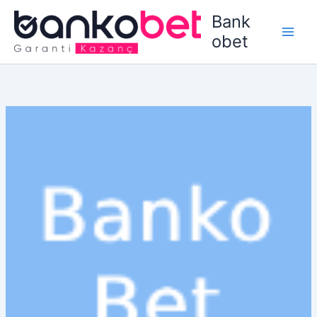
İçeriğe
Bank
atla
obet