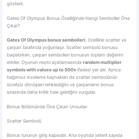
gösterir.
Gates Of Olympus Bonus Özelliğinde Hangi Semboller Öne
Çıkar?
Gates Of Olympus bonus sembolleri
, özellikle scatter ve
çarpan tarafında yoğunlaşır. Scatter sembolü bonusu
başlatırken, çarpan sembolleri bonusun toplam değerini
etkiler. Oyunun resmi açıklamasında
random multiplier
symbols with values up to 500x
ifadesi yer alır. Ayrıca
bağımsız inceleme kaynakları da scatter sembolünün
ücretsiz dönüşleri tetiklediğini ve çarpanların bonus
sırasında daha kritik hale geldiğini vurgular.
Bonus Bölümünde Öne Çıkan Unsurlar
Scatter Sembolü
Bonus turunun giriş kapısıdır. Ana oyunda yeterli sayıda