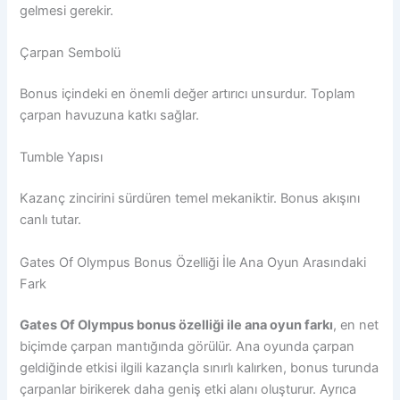
gelmesi gerekir.
Çarpan Sembolü
Bonus içindeki en önemli değer artırıcı unsurdur. Toplam
çarpan havuzuna katkı sağlar.
Tumble Yapısı
Kazanç zincirini sürdüren temel mekaniktir. Bonus akışını
canlı tutar.
Gates Of Olympus Bonus Özelliği İle Ana Oyun Arasındaki
Fark
Gates Of Olympus bonus özelliği ile ana oyun farkı
, en net
biçimde çarpan mantığında görülür. Ana oyunda çarpan
geldiğinde etkisi ilgili kazançla sınırlı kalırken, bonus turunda
çarpanlar birikerek daha geniş etki alanı oluşturur. Ayrıca