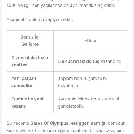
1000 ve ilgili seri yapılarında da aynı mantıkla açıklanır.
Aşağıdaki tablo bu yapıyı özetler:
Bonus İçi
Etkisi
Gelişme
3 veya daha fazla
5 ek ücretsiz dönüş
kazandırır.
scatter
Yeni çarpan
Toplam bonus çarpanını
sembolleri
büyütebilir.
Tumble ile yeni
Aynı spin içinde bonus etkisini
kazanç
genişletebilir.
Bu nedenle
Gates Of Olympus retrigger mantığı
, bonusun
kısa süreli tek bir bölüm değil, uzayabilen bir yapı taşıdığını