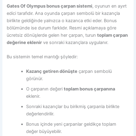
Gates Of Olympus bonus çarpan sistemi
, oyunun en ayırt
edici tarafıdır. Ana oyunda çarpan sembolü bir kazançla
birlikte geldiğinde yalnızca o kazanca etki eder. Bonus
bölümünde ise durum farklıdır. Resmi açıklamaya göre
ücretsiz dönüşlerde gelen her çarpan, turun
toplam çarpan
değerine eklenir
ve sonraki kazançlara uygulanır.
Bu sistemin temel mantığı şöyledir:
Kazanç getiren dönüşte
çarpan sembolü
görünür.
O çarpanın değeri
toplam bonus çarpanına
eklenir.
Sonraki kazançlar bu birikmiş çarpanla birlikte
değerlendirilir.
Bonus içinde yeni çarpanlar geldikçe toplam
değer büyüyebilir.