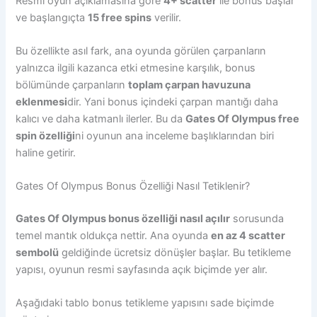
Resmi oyun açıklamasına göre
4+ scatter
ile bonus başlar
ve başlangıçta
15 free spins
verilir.
Bu özellikte asıl fark, ana oyunda görülen çarpanların
yalnızca ilgili kazanca etki etmesine karşılık, bonus
bölümünde çarpanların
toplam çarpan havuzuna
eklenmesi
dir. Yani bonus içindeki çarpan mantığı daha
kalıcı ve daha katmanlı ilerler. Bu da
Gates Of Olympus free
spin özelliği
ni oyunun ana inceleme başlıklarından biri
haline getirir.
Gates Of Olympus Bonus Özelliği Nasıl Tetiklenir?
Gates Of Olympus bonus özelliği nasıl açılır
sorusunda
temel mantık oldukça nettir. Ana oyunda
en az 4 scatter
sembolü
geldiğinde ücretsiz dönüşler başlar. Bu tetikleme
yapısı, oyunun resmi sayfasında açık biçimde yer alır.
Aşağıdaki tablo bonus tetikleme yapısını sade biçimde