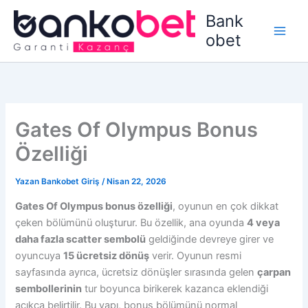
İçeriğe
Bank
atla
obet
Gates Of Olympus Bonus
Özelliği
Yazan
Bankobet Giriş
/
Nisan 22, 2026
Gates Of Olympus bonus özelliği
, oyunun en çok dikkat
çeken bölümünü oluşturur. Bu özellik, ana oyunda
4 veya
daha fazla scatter sembolü
geldiğinde devreye girer ve
oyuncuya
15 ücretsiz dönüş
verir. Oyunun resmi
sayfasında ayrıca, ücretsiz dönüşler sırasında gelen
çarpan
sembollerinin
tur boyunca birikerek kazanca eklendiği
açıkça belirtilir. Bu yapı, bonus bölümünü normal