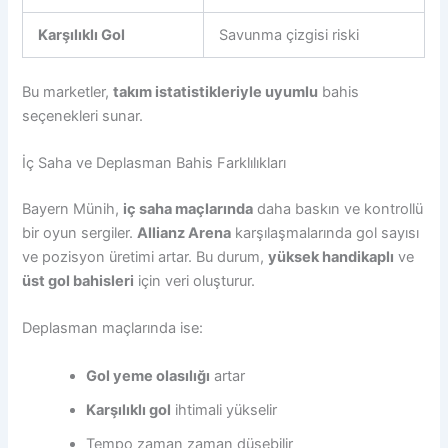
Karşılıklı Gol
Savunma çizgisi riski
Bu marketler,
takım istatistikleriyle uyumlu
bahis
seçenekleri sunar.
İç Saha ve Deplasman Bahis Farklılıkları
Bayern Münih,
iç saha maçlarında
daha baskın ve kontrollü
bir oyun sergiler.
Allianz Arena
karşılaşmalarında gol sayısı
ve pozisyon üretimi artar. Bu durum,
yüksek handikaplı
ve
üst gol bahisleri
için veri oluşturur.
Deplasman maçlarında ise:
Gol yeme olasılığı
artar
Karşılıklı gol
ihtimali yükselir
Tempo zaman zaman düşebilir