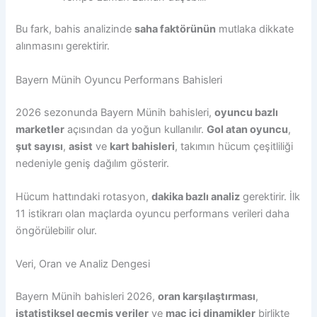
Bu fark, bahis analizinde
saha faktörünün
mutlaka dikkate
alınmasını gerektirir.
Bayern Münih Oyuncu Performans Bahisleri
2026 sezonunda Bayern Münih bahisleri,
oyuncu bazlı
marketler
açısından da yoğun kullanılır.
Gol atan oyuncu
,
şut sayısı
,
asist
ve
kart bahisleri
, takımın hücum çeşitliliği
nedeniyle geniş dağılım gösterir.
Hücum hattındaki rotasyon,
dakika bazlı analiz
gerektirir. İlk
11 istikrarı olan maçlarda oyuncu performans verileri daha
öngörülebilir olur.
Veri, Oran ve Analiz Dengesi
Bayern Münih bahisleri 2026,
oran karşılaştırması
,
istatistiksel geçmiş veriler
ve
maç içi dinamikler
birlikte