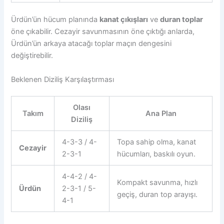
Ürdün’ün hücum planında
kanat çıkışları
ve
duran toplar
öne çıkabilir. Cezayir savunmasının öne çıktığı anlarda,
Ürdün’ün arkaya atacağı toplar maçın dengesini
değiştirebilir.
Beklenen Diziliş Karşılaştırması
Olası
Takım
Ana Plan
Diziliş
4-3-3 / 4-
Topa sahip olma, kanat
Cezayir
2-3-1
hücumları, baskılı oyun.
4-4-2 / 4-
Kompakt savunma, hızlı
Ürdün
2-3-1 / 5-
geçiş, duran top arayışı.
4-1