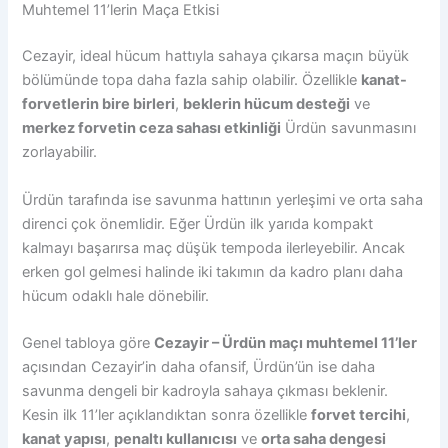
Muhtemel 11’lerin Maça Etkisi
Cezayir, ideal hücum hattıyla sahaya çıkarsa maçın büyük
bölümünde topa daha fazla sahip olabilir. Özellikle
kanat-
forvetlerin bire birleri
,
beklerin hücum desteği
ve
merkez forvetin ceza sahası etkinliği
Ürdün savunmasını
zorlayabilir.
Ürdün tarafında ise savunma hattının yerleşimi ve orta saha
direnci çok önemlidir. Eğer Ürdün ilk yarıda kompakt
kalmayı başarırsa maç düşük tempoda ilerleyebilir. Ancak
erken gol gelmesi halinde iki takımın da kadro planı daha
hücum odaklı hale dönebilir.
Genel tabloya göre
Cezayir – Ürdün maçı muhtemel 11’ler
açısından Cezayir’in daha ofansif, Ürdün’ün ise daha
savunma dengeli bir kadroyla sahaya çıkması beklenir.
Kesin ilk 11’ler açıklandıktan sonra özellikle
forvet tercihi
,
kanat yapısı
,
penaltı kullanıcısı
ve
orta saha dengesi