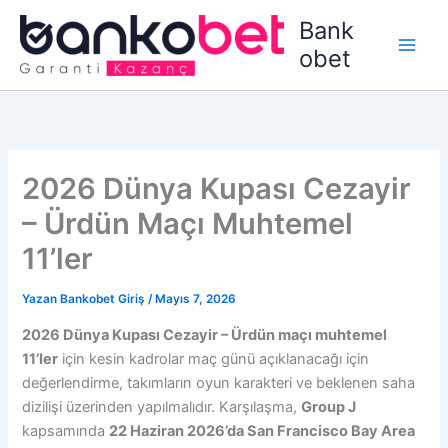
İçeriğe
Bank
atla
obet
2026 Dünya Kupası Cezayir
– Ürdün Maçı Muhtemel
11’ler
Yazan
Bankobet Giriş
/
Mayıs 7, 2026
2026 Dünya Kupası Cezayir – Ürdün maçı muhtemel
11’ler
için kesin kadrolar maç günü açıklanacağı için
değerlendirme, takımların oyun karakteri ve beklenen saha
dizilişi üzerinden yapılmalıdır. Karşılaşma,
Group J
kapsamında
22 Haziran 2026’da San Francisco Bay Area